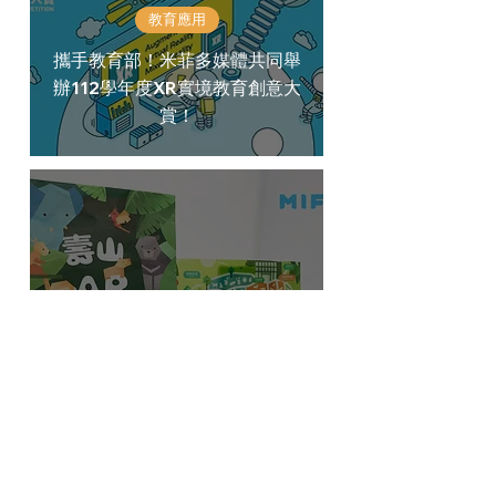
教育應用
攜手教育部！米菲多媒體共同舉
辦112學年度XR實境教育創意大
賞！
品牌案例
壽山動物園《壽山 AR 尋寶
GO》｜XR應用案例