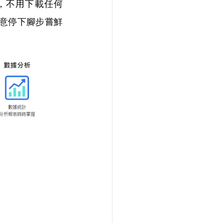
，不用下載任何 
意停下腳步嘗鮮 