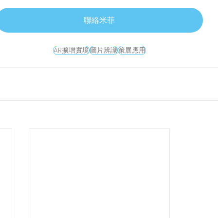
聯絡米菲
AR擴增實境
圖片辨識
策展應用