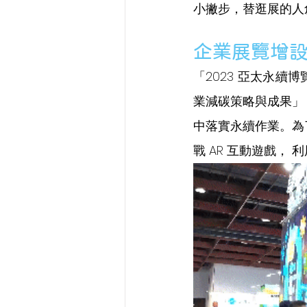
小撇步，替逛展的人
企業展覽增設
「2023 亞太永續博
業減碳策略與成果」
中落實永續作業。為
戰 AR 互動遊戲，