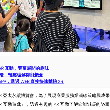
AR 互動，豐富展間的趣味
活潑，輕鬆理解節能概念
PP，透過 WEB 直接快速體驗 XR 
023 亞太永續博覽會，為了展現商業服務業減碳策略與成
R 互動遊戲」，透過有趣的 AR 互動了解節能減碳的議