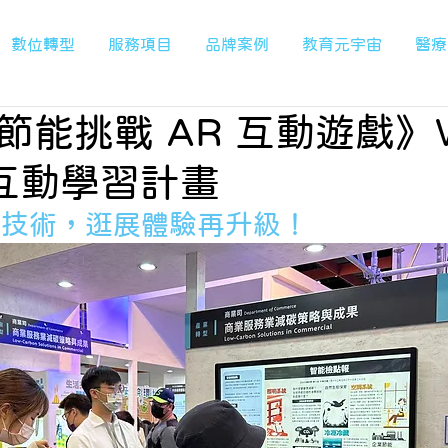
數位轉型
服務項目
品牌案例
教育元宇宙
醫療
節能挑戰 AR 互動遊戲》
園互動學習計畫
R 技術，逛展體驗再升級！