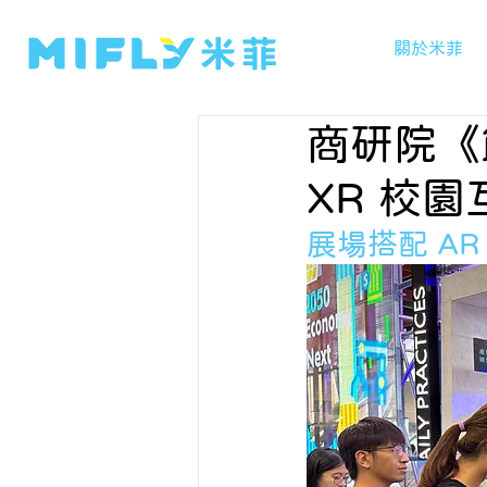
關於米菲
商研院《
XR 校
展場搭配 A