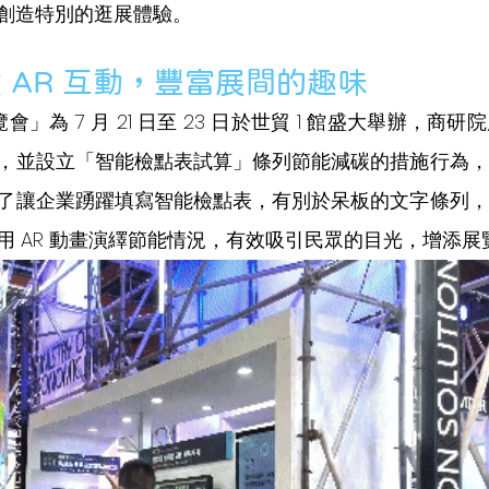
創造特別的逛展體驗。
 AR 互動，豐富展間的趣味 
覽會」為 7 月 21 日至 23 日於世貿 1 館盛大舉辦，商
，並設立「智能檢點表試算」條列節能減碳的措施行為，
了讓企業踴躍填寫智能檢點表，有別於呆板的文字條列，
 利用 AR 動畫演繹節能情況，有效吸引民眾的目光，增添