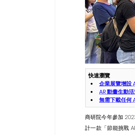
​快速瀏覽
企業展覽增設 
AR 動畫生動
無需下載任何 A
商研院今年參加 2
計一款「節能挑戰 A