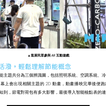
▲逛展民眾參與 AR 互動遊戲
動活潑，輕鬆理解節能概念
能主題共分為三個辨識圖，包括照明系統、空調系統、冷
幕上會出現相關主題的 2D 動畫，動畫播映完畢後便
知到，節電對荷包有多大影響，最後導入智能檢點表的連