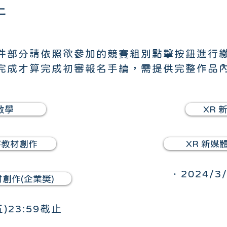
件
件部分請依照欲參加的競賽組別點擊按鈕進行
完成才算完成初審報名手續，需提供完整作品
教學
XR 
容教材創作
XR 新媒
．2024/3
材創作(企業獎)
五)23:59截止