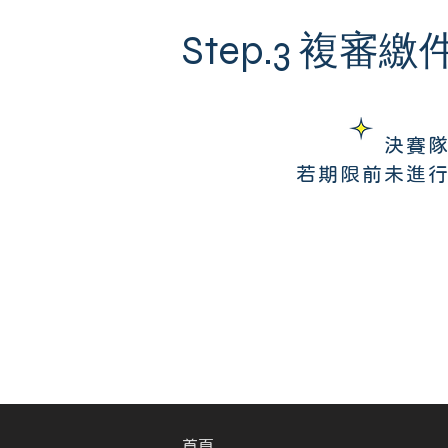
Step.3 複審繳
決賽
若期限前未進
首頁